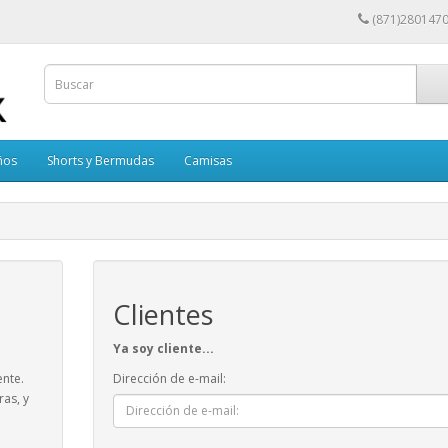
(871)280147
ños
Shorts y Bermudas
Camisas
Clientes
Ya soy cliente...
ente.
Dirección de e-mail:
ras, y