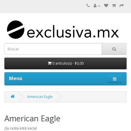
0 artículo(s) - $0,00
Menú
American Eagle
American Eagle
¡Su cesta está vacía!