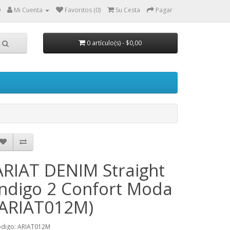
0
Mi Cuenta
Favoritos (0)
Su Cesta
Pagar
0 artículo(s) - $0,00
ARIAT DENIM Straight
Indigo 2 Confort Moda
(ARIAT012M)
digo: ARIAT012M