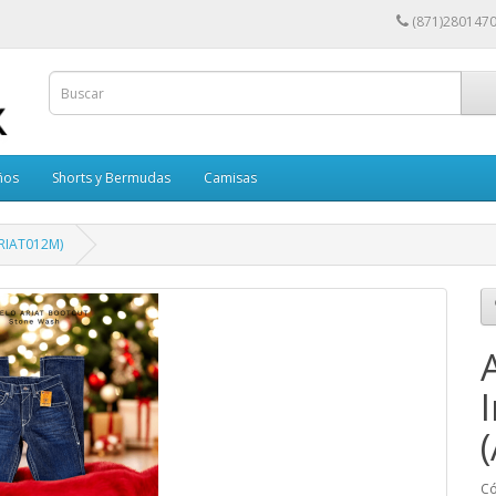
(871)280147
ños
Shorts y Bermudas
Camisas
ARIAT012M)
Có