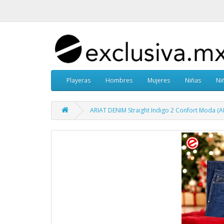
Playeras
Hombres
Mujeres
Niñas
Ni
ARIAT DENIM Straight Indigo 2 Confort Moda (